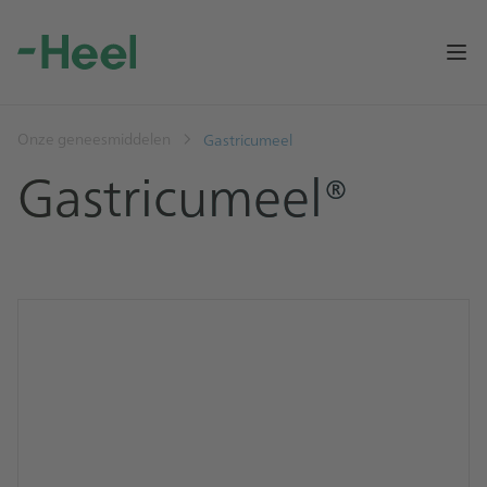
Op
Onze geneesmiddelen
Gastricumeel
Gastricumeel®