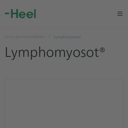
Op
Onze geneesmiddelen
Lymphomyosot
Lymphomyosot®