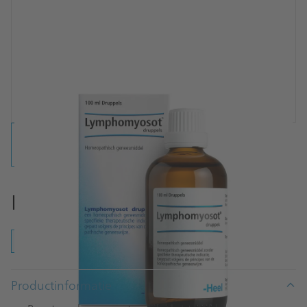
Lymphomyosot® druppels
druppels
tabletten
Productinformatie