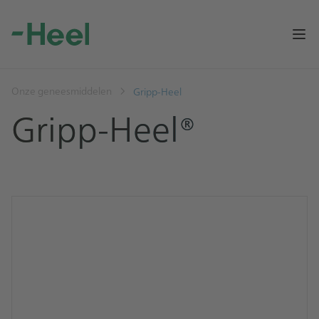
Op
Onze geneesmiddelen
Gripp-Heel
Gripp-Heel®