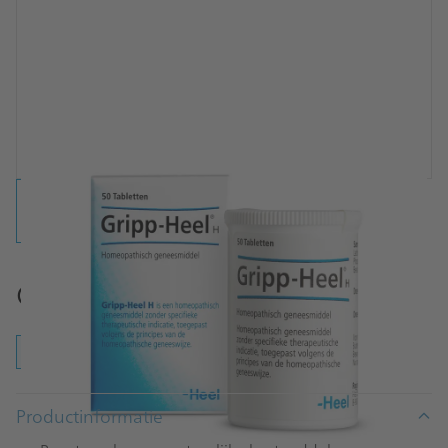
Gripp-Heel® tabletten
tabletten
Productinformatie