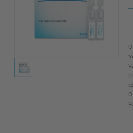
O
t
V
p
c
O
V