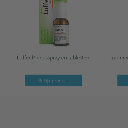
Luffeel® neusspray en tabletten
Traumee
Bekijk product