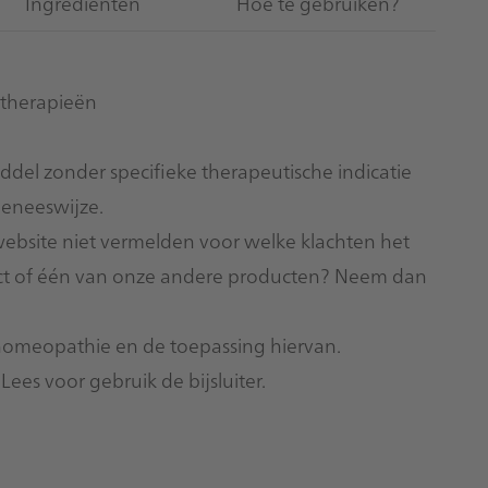
Ingrediënten
Hoe te gebruiken?
therapieën
el zonder specifieke therapeutische indicatie
geneeswijze.
bsite niet vermelden voor welke klachten het
duct of één van onze andere producten? Neem dan
homeopathie en de toepassing hiervan.
. Lees voor gebruik de
bijsluiter
.