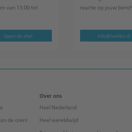
en van 13:00 tot
reactie op jouw berich
Open de chat
info@heelbv.nl
Over ons
na
Heel Nederland
n de oren!
Heel wereldwijd