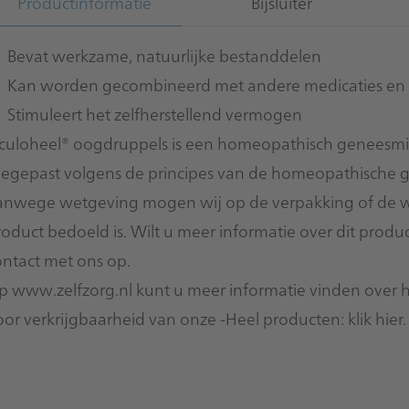
Productinformatie
Bijsluiter
Bevat werkzame, natuurlijke bestanddelen
Kan worden gecombineerd met andere medicaties en 
Stimuleert het zelfherstellend vermogen
culoheel® oogdruppels is een homeopathisch geneesmidd
oegepast volgens de principes van de homeopathische 
anwege wetgeving mogen wij op de verpakking of de we
roduct bedoeld is. Wilt u meer informatie over dit pro
ontact
met ons op.
p
www.zelfzorg.nl
kunt u meer informatie vinden over 
oor verkrijgbaarheid van onze -Heel producten:
klik hier