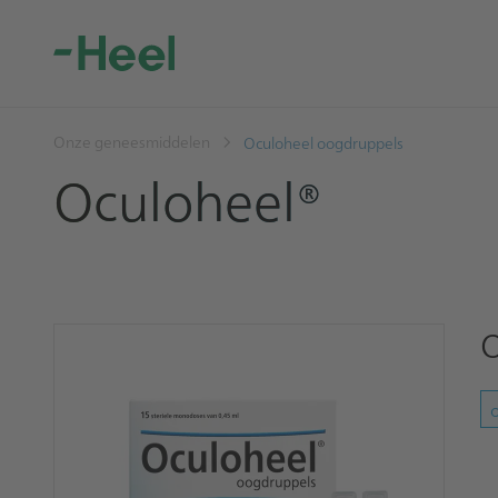
Onze geneesmiddelen
Oculoheel oogdruppels
Oculoheel®
O