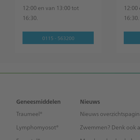
12:00 en van 13:00 tot
12:00 
16:30.
16:30.
0115 - 563200
Footer
Sitemap
Geneesmiddelen
Nieuws
Traumeel®
Nieuws overzichtspagi
Lymphomyosot®
Zwemmen? Denk ook aa