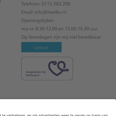
n
Telefoon: 0115-563 200
Email:
info@heelbv.nl
Openingstijden
ma-vr: 8.30-12.00 en 13.00-16.30 uur
Op feestdagen zijn wij niet bereikbaar.
Contact
© Heel Biologische Geneesmiddelen B.V.