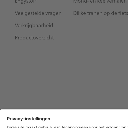
Engystol®
Mond- en keelverhalen
Veelgestelde vragen
Dikke tranen op de fiets
Verkrijgbaarheid
Productoverzicht
Privacy instellingen