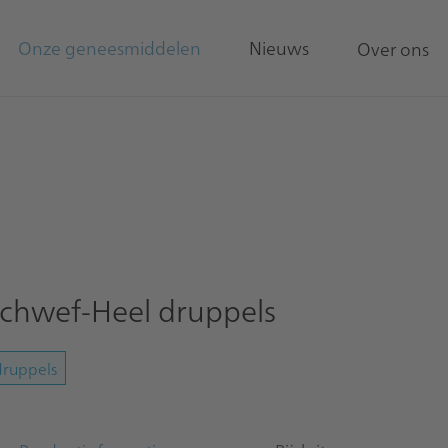
Onze geneesmiddelen
Nieuws
Over ons
chwef-Heel druppels
druppels