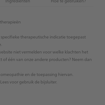
Ingrediënten
Hoe te gebruiken?
therapieën
pecifieke therapeutische indicatie toegepast
e.
bsite niet vermelden voor welke klachten het
duct of één van onze andere producten? Neem dan
homeopathie en de toepassing hiervan.
. Lees voor gebruik de
bijsluiter
.