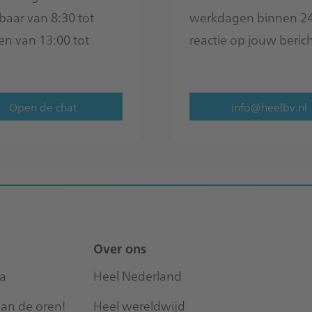
baar van 8:30 tot
werkdagen binnen 24
en van 13:00 tot
reactie op jouw berich
Open de chat
info@heelbv.nl
Over ons
na
Heel Nederland
n de oren!
Heel wereldwijd