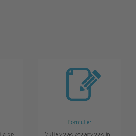
Formulier
ijg op
Vul je vraag of aanvraag in