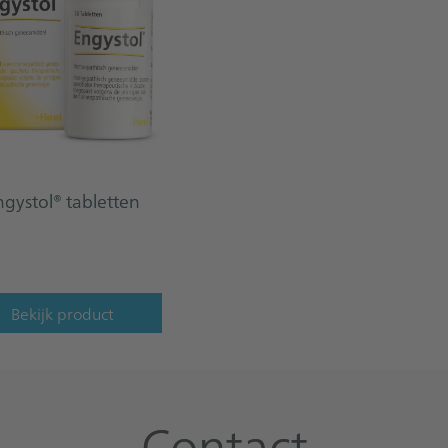
ngystol® tabletten
Bekijk product
Contact