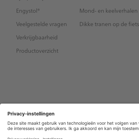
Engystol®
Mond- en keelverhalen
Veelgestelde vragen
Dikke tranen op de fiets
Verkrijgbaarheid
Productoverzicht