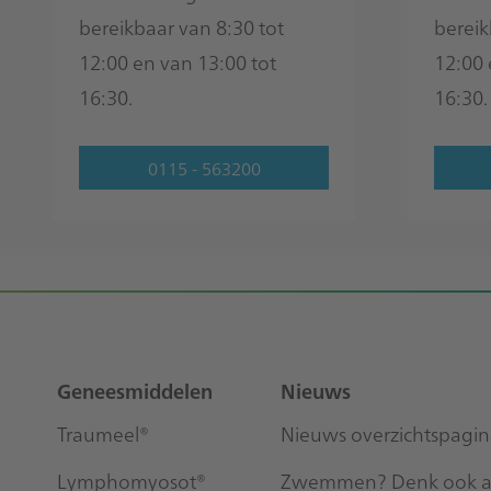
bereikbaar van 8:30 tot
bereik
12:00 en van 13:00 tot
12:00 
16:30.
16:30.
0115 - 563200
Footer
Sitemap
Geneesmiddelen
Nieuws
Traumeel®
Nieuws overzichtspagi
Lymphomyosot®
Zwemmen? Denk ook aa