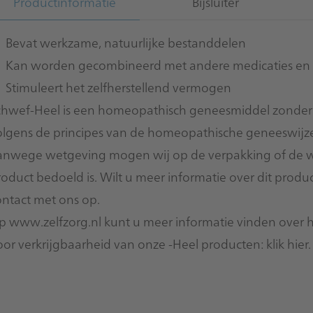
Productinformatie
Bijsluiter
Bevat werkzame, natuurlijke bestanddelen
Kan worden gecombineerd met andere medicaties en 
Stimuleert het zelfherstellend vermogen
chwef-Heel is een homeopathisch geneesmiddel zonder s
olgens de principes van de homeopathische geneeswijz
anwege wetgeving mogen wij op de verpakking of de we
roduct bedoeld is. Wilt u meer informatie over dit pro
ontact
met ons op.
p
www.zelfzorg.nl
kunt u meer informatie vinden over 
oor verkrijgbaarheid van onze -Heel producten:
klik hier