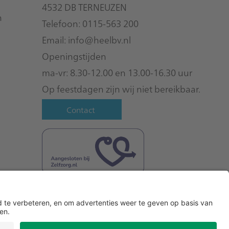
4532 DB TERNEUZEN
n
Telefoon: 0115-563 200
Email:
info@heelbv.nl
Openingstijden
ma-vr: 8.30-12.00 en 13.00-16.30 uur
Op feestdagen zijn wij niet bereikbaar.
Contact