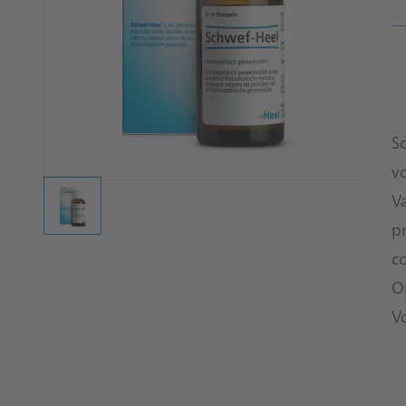
S
v
V
p
c
O
V